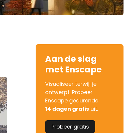
Aan de slag
met Enscape
Visualiseer terwijl je
ontwerpt. Probeer
Enscape gedurende
14 dagen gratis
uit.
Probeer gratis