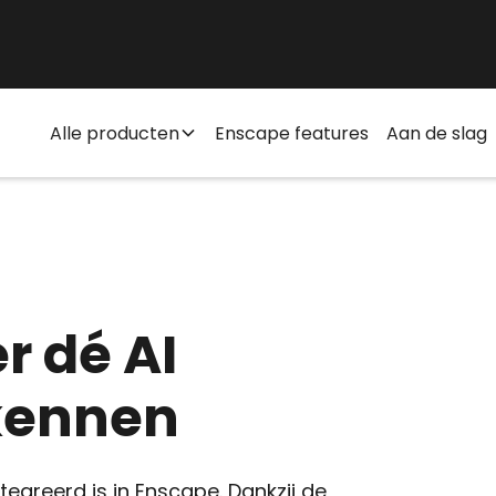
Alle producten
Enscape features
Aan de slag
r dé AI
 kennen
ntegreerd is in Enscape. Dankzij de