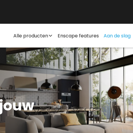
Alle producten
Enscape features
Aan de slag
 jouw