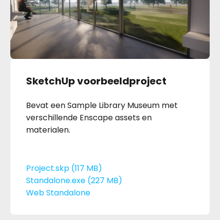
SketchUp voorbeeldproject
Bevat een Sample Library Museum met
verschillende Enscape assets en
materialen.
Project.skp (117 MB)
Standalone.exe (227 MB)
Web Standalone