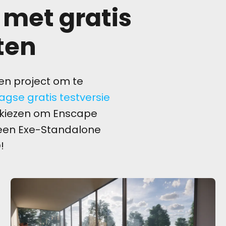
 met gratis
ten
en project om te
agse gratis testversie
 kiezen om Enscape
d een Exe-Standalone
!