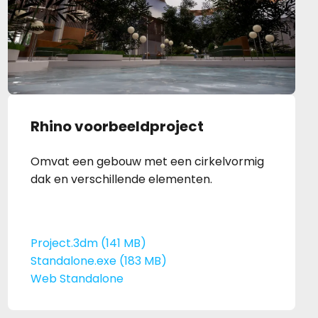
Rhino voorbeeldproject
Omvat een gebouw met een cirkelvormig
dak en verschillende elementen.
Project.3dm (141 MB)
Standalone.exe (183 MB)
Web Standalone