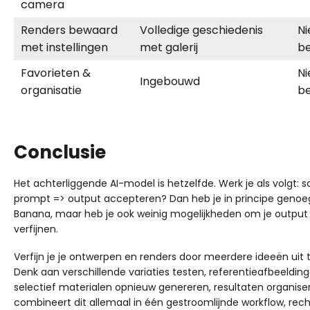
camera
Renders bewaard
Volledige geschiedenis
Ni
met instellingen
met galerij
be
Favorieten &
Ni
Ingebouwd
organisatie
be
Conclusie
Het achterliggende AI-model is hetzelfde. Werk je als volgt: 
prompt => output accepteren? Dan heb je in principe geno
Banana, maar heb je ook weinig mogelijkheden om je output 
verfijnen.
Verfijn je je ontwerpen en renders door meerdere ideeën uit
Denk aan verschillende variaties testen, referentieafbeelding
selectief materialen opnieuw genereren, resultaten organise
combineert dit allemaal in één gestroomlijnde workflow, recht