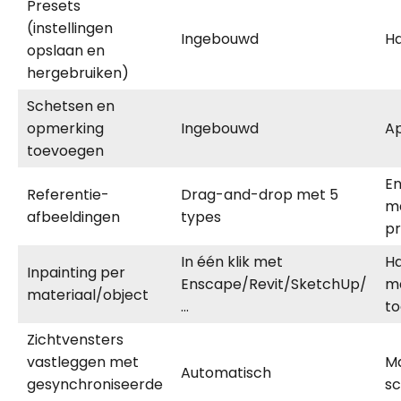
Presets
(instellingen
Ingebouwd
H
opslaan en
hergebruiken)
Schetsen en
opmerking
Ingebouwd
A
toevoegen
En
Referentie-
Drag-and-drop met 5
m
afbeeldingen
types
p
In één klik met
H
Inpainting per
Enscape/Revit/SketchUp/
m
materiaal/object
…
t
Zichtvensters
vastleggen met
M
Automatisch
gesynchroniseerde
sc