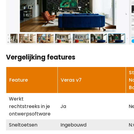
Vergelijking features
S
Feature
Veras v7
N
B
Werkt
rechtstreeks in je
Ja
N
ontwerpsoftware
Sneltoetsen
Ingebouwd
N.v