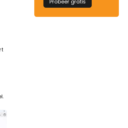
Probeer gratis
rt
l.