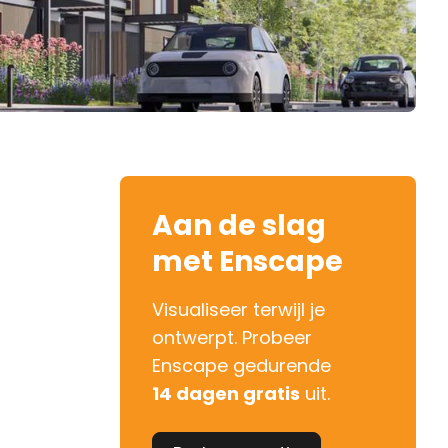
Aan de slag
met Enscape
Visualiseer terwijl je
ontwerpt. Probeer
Enscape gedurende
14 dagen gratis
uit.