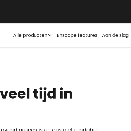
Alle producten
Enscape features
Aan de slag
eel tijd in
rovend proces is en dus niet rendabel.