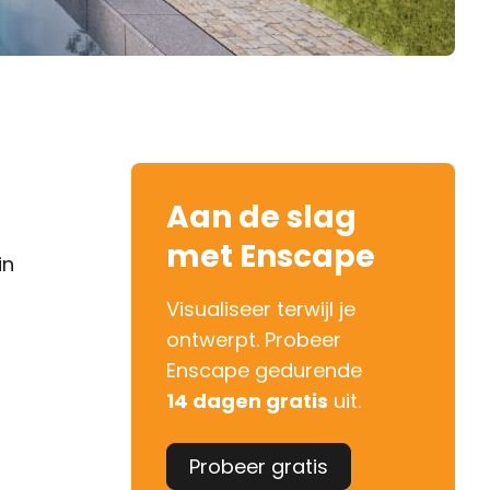
Aan de slag
met Enscape
in
Visualiseer terwijl je
ontwerpt. Probeer
Enscape gedurende
14 dagen gratis
uit.
Probeer gratis