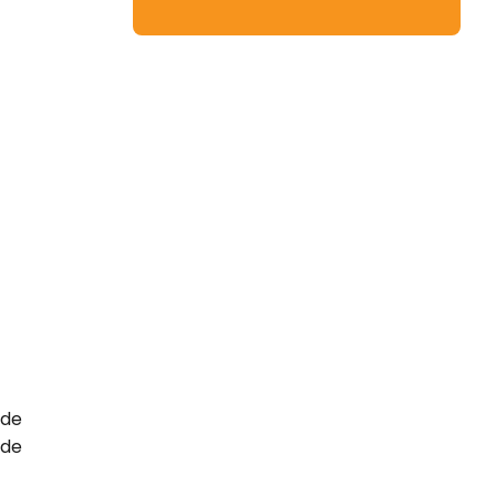
ede
 de