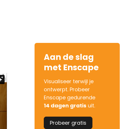
Aan de slag
met Enscape
Visualiseer terwijl je
ontwerpt. Probeer
Enscape gedurende
14 dagen gratis
uit.
Probeer gratis