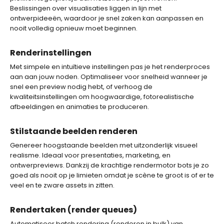
Beslissingen over visualisaties liggen in lijn met
ontwerpideeën, waardoor je snel zaken kan aanpassen en
nooit volledig opnieuw moet beginnen.
Renderinstellingen
Met simpele en intuïtieve instellingen pas je het renderproces
aan aan jouw noden. Optimaliseer voor snelheid wanneer je
snel een preview nodig hebt, of verhoog de
kwaliteitsinstellingen om hoogwaardige, fotorealistische
afbeeldingen en animaties te produceren.
Stilstaande beelden renderen
Genereer hoogstaande beelden met uitzonderlijk visueel
realisme. Ideaal voor presentaties, marketing, en
ontwerpreviews. Dankzij de krachtige rendermotor bots je zo
goed als nooit op je limieten omdat je scène te groot is of er te
veel en te zware assets in zitten.
Rendertaken (render queues)
Automatiseer batch rendering (renderen in bulk) van