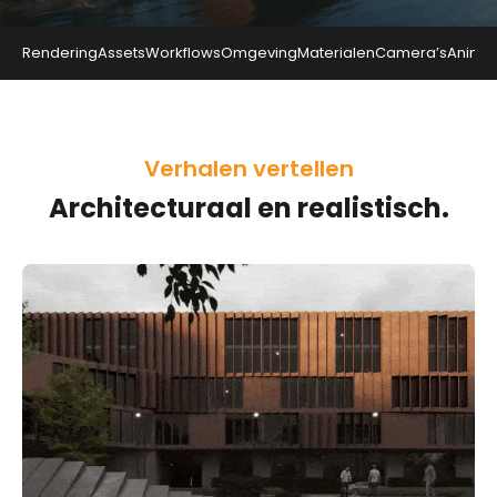
Rendering
Assets
Workflows
Omgeving
Materialen
Camera’s
Animat
Verhalen vertellen
Architecturaal en realistisch.