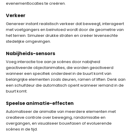
evenementlocaties te creëren.
Verkeer
Genereer instant realistisch verkeer dat beweegt, interageert
met voetgangers en beïnvloed wordt door de geometrie van
het terrein. Simuleer drukke straten en creëer levensechte
stedelijke omgevingen.
Nabijheids-sensors
Voeg interactie toe aan je scènes door nabijheid
geactiveerde objectanimaties, die worden geactiveerd
wanneer een specifiek onderdeel in de buurt komt van
belangrijke elementen zoals deuren, ramen of liften. Denk aan
een schuifdeur die automatisch opent wanneer iemand in de
buurt komt.
Speelse animatie-effecten
Automatiseer de animatie van meerdere elementen met
creatieve controle over beweging, randomisatie en
overgangen, en visualiseer bouwfasen of evoluerende
scènes in de tijd.