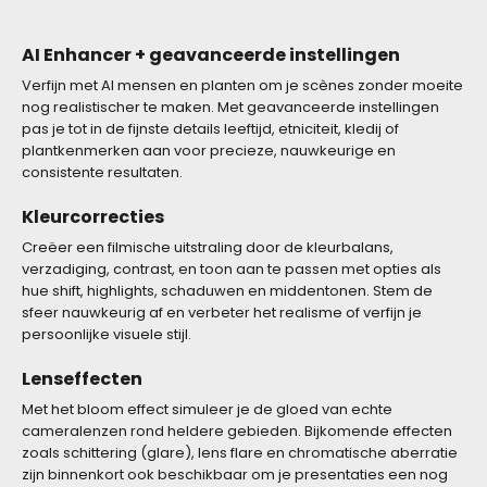
AI Enhancer + geavanceerde instellingen
Verfijn met AI mensen en planten om je scènes zonder moeite
nog realistischer te maken. Met geavanceerde instellingen
pas je tot in de fijnste details leeftijd, etniciteit, kledij of
plantkenmerken aan voor precieze, nauwkeurige en
consistente resultaten.
Kleurcorrecties
Creëer een filmische uitstraling door de kleurbalans,
verzadiging, contrast, en toon aan te passen met opties als
hue shift, highlights, schaduwen en middentonen. Stem de
sfeer nauwkeurig af en verbeter het realisme of verfijn je
persoonlijke visuele stijl.
Lenseffecten
Met het bloom effect simuleer je de gloed van echte
cameralenzen rond heldere gebieden. Bijkomende effecten
zoals schittering (glare), lens flare en chromatische aberratie
zijn binnenkort ook beschikbaar om je presentaties een nog