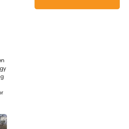
en
ogy
og
or