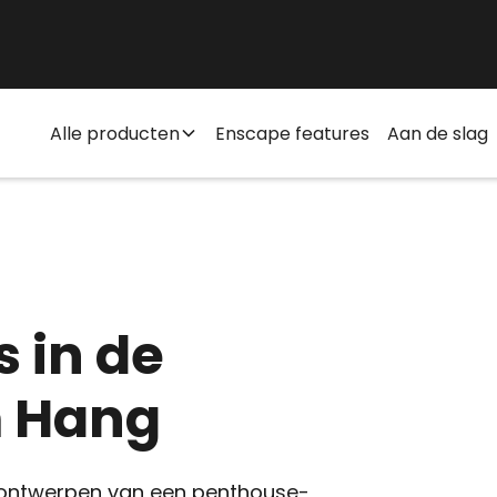
Alle producten
Enscape features
Aan de slag
 in de
m Hang
t ontwerpen van een penthouse-