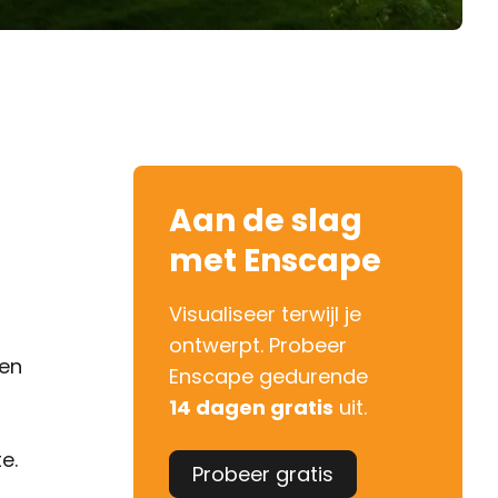
Aan de slag
met Enscape
Visualiseer terwijl je
ontwerpt. Probeer
den
Enscape gedurende
14 dagen gratis
uit.
e.
Probeer gratis